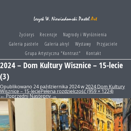
Życiorys
Recenzje
Nagrody i Wyróżnienia
Galeria pastele
Galeria akryl
Wystawy
Przyjaciele
Grupa Artystyczna "Kontrast"
Kontakt
2024 – Dom Kultury Wisznice – 15-lecie
(3)
Opublikowano
24 października 2024
w
2024 Dom Kultury
Wisznice – 15-lecie
Pełena rozdzielczość (959 × 1224)
←
Poprzedni
Następny
→