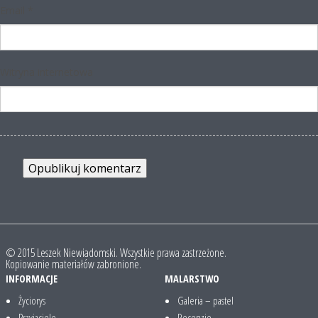
Email
*
Witryna internetowa
© 2015 Leszek Niewiadomski. Wszystkie prawa zastrzeżone.
Kopiowanie materiałów zabronione.
INFORMACJE
MALARSTWO
Życiorys
Galeria – pastel
Przyjaciele
Recenzje