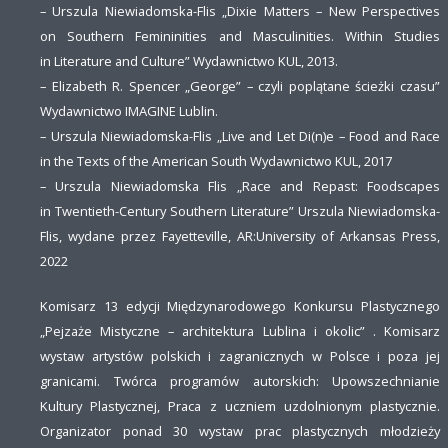
– Urszula Niewiadomska-Flis „Dixie Matters – New Perspectives
on Southern Femininities and Masculinities. Within Studies
in Literature and Culture” Wydawnictwo KUL, 2013.
– Elizabeth R. Spencer „George” – czyli poplątane ścieżki czasu”
Wydawnictwo IMAGINE Lublin.
– Urszula Niewiadomska-Flis „Live and Let Di(n)e – Food and Race
in the Texts of the American South Wydawnictwo KUL, 2017
– Urszula Niewiadomska Flis „Race and Repast: Foodscapes
in Twentieth-Century Southern Literature” Urszula Niewiadomska-
Flis, wydane przez Fayetteville, AR:University of Arkansas Press,
2022
Komisarz 13 edycji Międzynarodowego Konkursu Plastycznego
„Pejzaże Mistyczne – architektura Lublina i okolic” . Komisarz
wystaw artystów polskich i zagranicznych w Polsce i poza jej
granicami. Twórca programów autorskich: Upowszechnianie
Kultury Plastycznej, Praca z uczniem uzdolnionym plastycznie.
Organizator ponad 30 wystaw prac plastycznych młodzieży