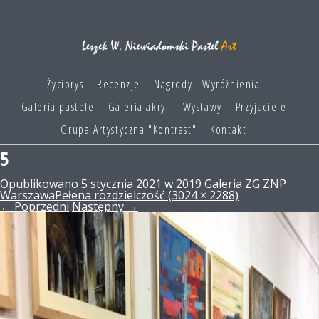
Życiorys
Recenzje
Nagrody i Wyróżnienia
Galeria pastele
Galeria akryl
Wystawy
Przyjaciele
Grupa Artystyczna "Kontrast"
Kontakt
5
Opublikowano
5 stycznia 2021
w
2019 Galeria ZG ZNP
Warszawa
Pełena rozdzielczość (3024 × 2288)
←
Poprzedni
Następny
→