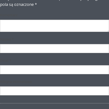
pola są oznaczone
*
Komentarz
Nazwa
*
Email
*
Witryna internetowa