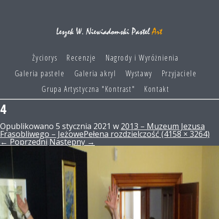
Życiorys
Recenzje
Nagrody i Wyróżnienia
Galeria pastele
Galeria akryl
Wystawy
Przyjaciele
Grupa Artystyczna "Kontrast"
Kontakt
4
Opublikowano
5 stycznia 2021
w
2013 – Muzeum Jezusa
Frasobliwego – Jeżowe
Pełena rozdzielczość (4158 × 3264)
←
Poprzedni
Następny
→