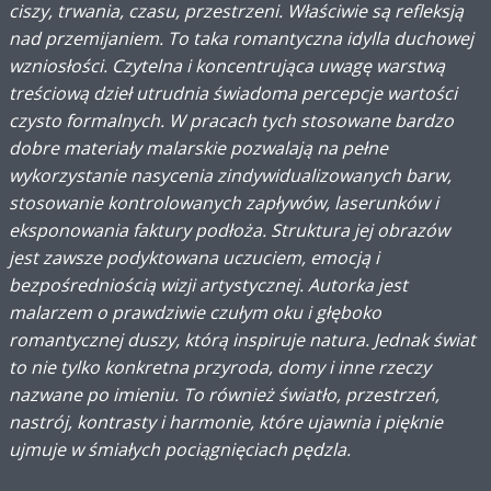
ciszy, trwania, czasu, przestrzeni. Właściwie są refleksją
nad przemijaniem. To taka romantyczna idylla duchowej
wzniosłości. Czytelna i koncentrująca uwagę warstwą
treściową dzieł utrudnia świadoma percepcje wartości
czysto formalnych. W pracach tych stosowane bardzo
dobre materiały malarskie pozwalają na pełne
wykorzystanie nasycenia zindywidualizowanych barw,
stosowanie kontrolowanych zapływów, laserunków i
eksponowania faktury podłoża. Struktura jej obrazów
jest zawsze podyktowana uczuciem, emocją i
bezpośredniością wizji artystycznej. Autorka jest
malarzem o prawdziwie czułym oku i głęboko
romantycznej duszy, którą inspiruje natura. Jednak świat
to nie tylko konkretna przyroda, domy i inne rzeczy
nazwane po imieniu. To również światło, przestrzeń,
nastrój, kontrasty i harmonie, które ujawnia i pięknie
ujmuje w śmiałych pociągnięciach pędzla.